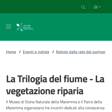
Vai al contenuto
Vai alla navigazione
Vai al footer
ITA
Chi
siamo
Home
/
Eventi e notizie
/
Notizie dalla rete dei partner
Esplora
e
La Trilogia del fiume - La
Salta al contenuto
usa
i
vegetazione riparia
dati
Il Museo di Storia Naturale della Maremma e il Parco della 
Maremma organizzano tre incontri dedicati alla conoscenza 
Strumenti