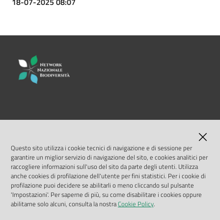
su
18-07-2025 08:07
LINK UTILI
MASE
Questo sito utilizza i cookie tecnici di navigazione e di sessione per
garantire un miglior servizio di navigazione del sito, e cookies analitici per
ISPRA
raccogliere informazioni sull'uso del sito da parte degli utenti. Utilizza
anche cookies di profilazione dell'utente per fini statistici. Per i cookie di
profilazione puoi decidere se abilitarli o meno cliccando sul pulsante
Geoportale Nazionale
'Impostazioni'. Per saperne di più, su come disabilitare i cookies oppure
abilitarne solo alcuni, consulta la nostra
Cookie Policy
.
Biocase