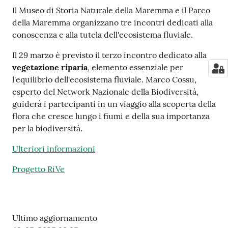
e
Il Museo di Storia Naturale della Maremma e il Parco
notizie
della Maremma organizzano tre incontri dedicati alla
conoscenza e alla tutela dell'ecosistema fluviale.
Il 29 marzo è previsto il terzo incontro dedicato alla
Progetto
vegetazione riparia
, elemento essenziale per
PNRR
l'equilibrio dell'ecosistema fluviale. Marco Cossu,
DigitAP
esperto del Network Nazionale della Biodiversità,
guiderà i partecipanti in un viaggio alla scoperta della
Monitoraggio
flora che cresce lungo i fiumi e della sua importanza
SNB2030
per la biodiversità.
Ulteriori informazioni
Progetto RiVe
Scrivici
Seguici
Ultimo aggiornamento