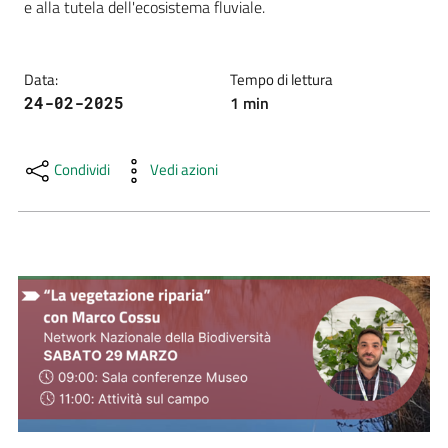
e alla tutela dell'ecosistema fluviale.
e
risorse
Data
:
Tempo di lettura
1
min
24-02-2025
Citizen
Science
Condividi
Vedi azioni
Progetti
Educazione
e
formazione
ambientale
Eventi