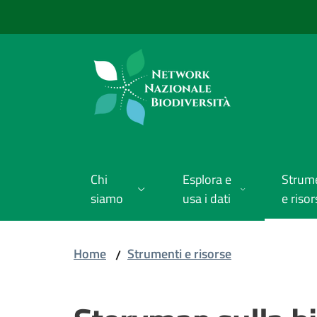
Vai al contenuto
Vai alla navigazione
Vai al footer
Chi
Esplora e
Strum
siamo
usa i dati
e risor
Home
Strumenti e risorse
/