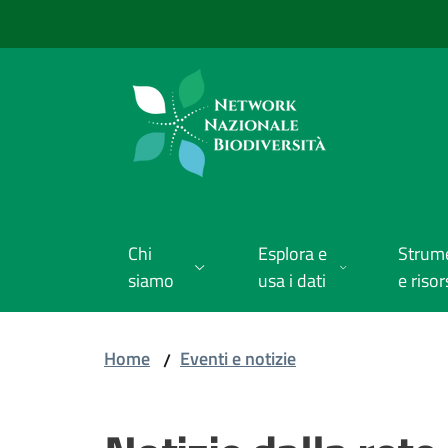
Vai al contenuto
Vai alla navigazione
Vai al footer
Chi
Esplora e
Strum
siamo
usa i dati
e risor
Home
Eventi e notizie
/