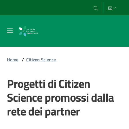
Vai al contenuto
Vai alla navigazione
Vai al footer
ITA
Chi
siamo
Home
/
Citizen Science
Esplora
Progetti di Citizen
e
usa
Science promossi dalla
i
dati
rete dei partner
Strumenti