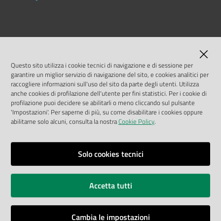
LINK UTILI
MASE
Questo sito utilizza i cookie tecnici di navigazione e di sessione per
garantire un miglior servizio di navigazione del sito, e cookies analitici per
ISPRA
raccogliere informazioni sull'uso del sito da parte degli utenti. Utilizza
anche cookies di profilazione dell'utente per fini statistici. Per i cookie di
profilazione puoi decidere se abilitarli o meno cliccando sul pulsante
Geoportale Nazionale
'Impostazioni'. Per saperne di più, su come disabilitare i cookies oppure
abilitarne solo alcuni, consulta la nostra
Cookie Policy
.
Biocase
Solo cookies tecnici
Vai alla pagina
Note legali
Accetta tutti
Privacy policy
Accessibilità
Cambia le impostazioni