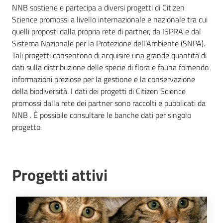
NNB sostiene e partecipa a diversi progetti di Citizen
e
Science promossi a livello internazionale e nazionale tra cui
risorse
quelli proposti dalla propria rete di partner, da ISPRA e dal
Sistema Nazionale per la Protezione dell’Ambiente (SNPA).
Tali progetti consentono di acquisire una grande quantità di
Citizen
dati sulla distribuzione delle specie di flora e fauna fornendo
Science
informazioni preziose per la gestione e la conservazione
della biodiversità. I dati dei progetti di Citizen Science
promossi dalla rete dei partner sono raccolti e pubblicati da
Progetti
NNB . È possibile consultare le banche dati per singolo
progetto.
Educazione
e
formazione
Progetti attivi
ambientale
Eventi