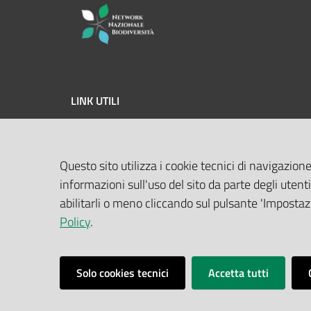
LINK UTILI
MASE
Questo sito utilizza i cookie tecnici di navigazione
ISPRA
informazioni sull'uso del sito da parte degli utenti
Geoportale Nazionale
abilitarli o meno cliccando sul pulsante 'Impostazi
Policy
.
Biocase
Solo cookies tecnici
Accetta tutti
Vai alla pagina
Note legali
Privacy policy
Accessibilità