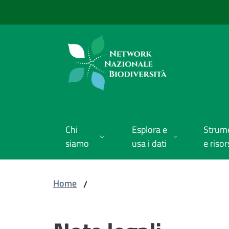
Vai al contenuto
Vai alla navigazione
Vai al footer
Chi
Esplora e
Strum
siamo
usa i dati
e risor
Home
/