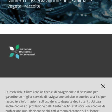
Numero di osservazioni di specie animali e
vegetali raccolte
LINK UTILI
MASE
Questo sito utilizza i cookie tecnici di navigazione e di sessione per
garantire un miglior servizio di navigazione del sito, e cookies analitici per
ISPRA
raccogliere informazioni sull'uso del sito da parte degli utenti. Utilizza
anche cookies di profilazione dell'utente per fini statistici. Per i cookie di
profilazione puoi decidere se abilitarli o meno cliccando sul pulsante
Geoportale Nazionale