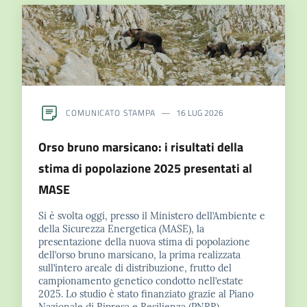
e
risorse
Citizen
Science
COMUNICATO STAMPA
16 LUG 2026
Orso bruno marsicano: i risultati della
Progetti
stima di popolazione 2025 presentati al
MASE
Educazione
e
Si è svolta oggi, presso il Ministero dell’Ambiente e
formazione
della Sicurezza Energetica (MASE), la
ambientale
presentazione della nuova stima di popolazione
dell’orso bruno marsicano, la prima realizzata
sull’intero areale di distribuzione, frutto del
campionamento genetico condotto nell’estate
2025. Lo studio è stato finanziato grazie al Piano
Eventi
Nazionale di Ripresa e Resilienza (PNRR)