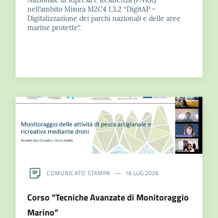
e
nell’ambito Misura M2C4 I.3.2 “DigitAP –
notizie
Digitalizzazione dei parchi nazionali e delle aree
marine protette”.
Progetto
PNRR
DigitAP
Monitoraggio
SNB2030
Scrivici
COMUNICATO STAMPA
16 LUG 2026
Corso “Tecniche Avanzate di Monitoraggio
Seguici
Marino”