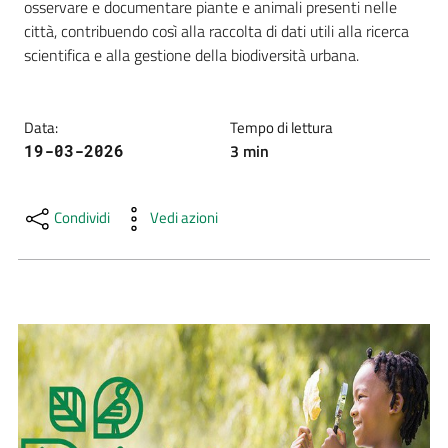
osservare e documentare piante e animali presenti nelle 
e
città, contribuendo così alla raccolta di dati utili alla ricerca 
risorse
scientifica e alla gestione della biodiversità urbana.
Citizen
Data
:
Tempo di lettura
Science
3
min
19-03-2026
Condividi
Vedi azioni
Progetti
Educazione
e
formazione
ambientale
Eventi