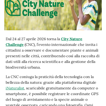
e
notizie
Progetto
PNRR
DigitAP
Dal 24 al 27 aprile 2026 torna la
City Nature
Challenge
(CNC), l’evento internazionale che invita i
cittadini a osservare e documentare piante e animali
Monitoraggio
presenti nelle città, contribuendo così alla raccolta di
SNB2030
dati utili alla ricerca scientifica e alla gestione della
biodiversità urbana.
La CNC coniuga la praticità della tecnologia con la
Scrivici
bellezza della natura: grazie alla piattaforma digitale
iNaturalist
, scaricabile gratuitamente da computer o
smartphone, è possibile registrare le coordinate GPS
del luogo di avvistamento e la specie animale o
Seguici
vegetale osservata, caricando una fotografia. Ogni