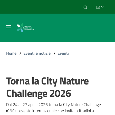
Vai al contenuto
Vai alla navigazione
Vai al footer
ITA
Chi
siamo
Home
/
Eventi e notizie
/
Eventi
Esplora
e
Torna la City Nature
Salta al contenuto
usa
i
Challenge 2026
dati
Dal 24 al 27 aprile 2026 torna la City Nature Challenge 
(CNC), l’evento internazionale che invita i cittadini a 
Strumenti