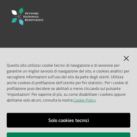
LINK UTILI
MASE
Questo sito utilizza i cookie tecnici di navigazione e di sessione per
garantire un miglior servizio di navigazione del sito, e cookies analitici per
ISPRA
raccogliere informazioni sull'uso del sito da parte degli utenti. Utilizza
anche cookies di profilazione dell'utente per fini statistici. Per i cookie di
profilazione puoi decidere se abilitarli o meno cliccando sul pulsante
Geoportale Nazionale
'Impostazioni'. Per saperne di più, su come disabilitare i cookies oppure
abilitarne solo alcuni, consulta la nostra
Cookie Policy
.
Biocase
Solo cookies tecnici
Vai alla pagina
Note legali