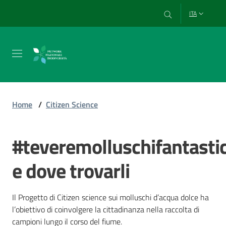
Vai al contenuto
Vai alla navigazione
Vai al footer
ITA
Chi
siamo
Home
/
Citizen Science
Esplora
#teveremolluschifantasti
e
usa
e dove trovarli
i
dati
Il Progetto di Citizen science sui molluschi d’acqua dolce ha
l’obiettivo di coinvolgere la cittadinanza nella raccolta di
campioni lungo il corso del fiume.
Strumenti