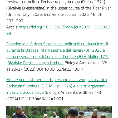
freshwater mollusc Dreissena polymorpha (Pallas, 1771)
(Bivalvia Dreissenidae) in the upper course of the Tiber River
(Umbria, Italy). 2025. Biodiversity Journal, 2025, 16 (2):
293–299
Article
https://doi.org/10.31396/Biodiv.Jour.2025.16.2.293.2
99
Esperienza di Citizen Science sui molluschi dulciacquicoli
durante la Discesa Internazionale del Tevere-DIT 2023 e
prima osservazione di Corbicula fl uminea (O.F. Müller, 1774)
(Bivalvia: Corbiculidae) in Umbria
(Biologia Ambientale, 37:
es 20-27 (2023) DOI 10.30463/es231.004)
Misure per contenere la dispersione della vongola asiatica
Corbicula fl uminea (O.F. Müller, 1774) e di altri organismi
invasivi d’acqua dolce
(Biologia Ambientale, 38: es 1-8
(2024) DOI 10.30463/id241.001)