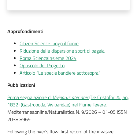
Approfondimenti
Citizen Science lungo il fiume
Riduzione della dispersione sport di pagaia
Roma ScienzaInsieme 2024
Opuscolo del Progetto
Articolo "Le specie bandiere sottosopra"
Pubblicazioni
Prima segnalazione di
Viviparus ater ater
(De Cristofori & Jan,
1832) (Gastropoda, Viviparidae) nel Fiume Tevere.
Mediterraneaonline/Naturalistica N. 9/2026 – 01-05 ISSN
2038 8969
Following the river’s flow: first record of the invasive