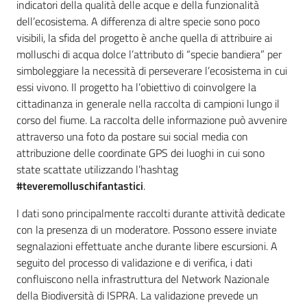
indicatori della qualità delle acque e della funzionalità
e
dell’ecosistema. A differenza di altre specie sono poco
notizie
visibili, la sfida del progetto è anche quella di attribuire ai
molluschi di acqua dolce l’attributo di “specie bandiera” per
simboleggiare la necessità di perseverare l’ecosistema in cui
Progetto
essi vivono. Il progetto ha l’obiettivo di coinvolgere la
PNRR
cittadinanza in generale nella raccolta di campioni lungo il
DigitAP
corso del fiume. La raccolta delle informazione può avvenire
attraverso una foto da postare sui social media con
Monitoraggio
attribuzione delle coordinate GPS dei luoghi in cui sono
SNB2030
state scattate utilizzando l’hashtag
#teveremolluschifantastici
.
I dati sono principalmente raccolti durante attività dedicate
con la presenza di un moderatore. Possono essere inviate
Scrivici
segnalazioni effettuate anche durante libere escursioni. A
seguito del processo di validazione e di verifica, i dati
confluiscono nella infrastruttura del Network Nazionale
Seguici
della Biodiversità di ISPRA. La validazione prevede un