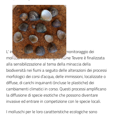
e
risorse
Citizen
Science
L' iniziativa di Citizen science per il monitoraggio dei
molluschi d’acqua dolce lungo il fiume Tevere è finalizzata
Progetti
alla sensibilizzazione al tema della minaccia della
biodiversità nei fiumi a seguito delle alterazioni dei processi
Educazione
morfologici dei corsi d’acqua, delle immissioni, localizzate o
e
diffuse, di carichi inquinanti (incluse le plastiche) dei
formazione
cambiamenti climatici in corso. Questi processi amplificano
ambientale
la diffusione di specie esotiche che possono diventare
invasive ed entrare in competizione con le specie locali.
I molluschi per le loro caratteristiche ecologiche sono
Eventi