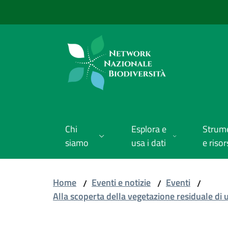
Vai al contenuto
Vai alla navigazione
Vai al footer
Chi
Esplora e
Strum
siamo
usa i dati
e risor
Home
Eventi e notizie
Eventi
/
/
/
Alla scoperta della vegetazione residuale di 