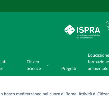
Educazione
enti
Citizen
formazione
se
Science
Progetti
ambientale
un bosco mediterraneo nel cuore di Roma! Attività di Citize