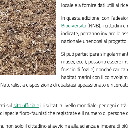
locale e a fornire dati utili ai ric
In questa edizione, con l’adesion
Biodiversità
(NNB), i cittadini c
indicate, potranno inviare le oss
nazionale unendosi al progetto 
Si può partecipare singolarment
musei, ecc.), possono essere invi
fruscio di foglie) nonché carica
habitat marini con il coinvolgime
Naturalist a disposizione di qualsiasi appassionato e ricercato
ati sul
sito ufficiale
i risultati a livello mondiale: per ogni citt
di specie floro-faunistiche registrate e il numero di persone 
, non solo il cittadino si avvicina alla scienza e impara di pi