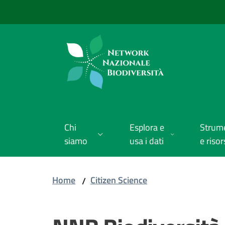
Vai al contenuto
Vai alla navigazione
Vai al footer
Chi
Esplora e
Strum
siamo
usa i dati
e risor
Home
Citizen Science
/