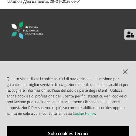
09-01-2026 09:01
Ultimo aggiornamento
:
e
risorse
Citizen
Science
LINK UTILI
Progetti
MASE
Questo sito utilizza i cookie tecnici di navigazione e di sessione per
garantire un miglior servizio di navigazione del sito, e cookies analitici per
Educazione
ISPRA
raccogliere informazioni sull'uso del sito da parte degli utenti. Utilizza
e
anche cookies di profilazione dell'utente per fini statistici. Per i cookie di
formazione
profilazione puoi decidere se abilitarli o meno cliccando sul pulsante
Geoportale Nazionale
ambientale
'Impostazioni'. Per saperne di più, su come disabilitare i cookies oppure
abilitarne solo alcuni, consulta la nostra
Cookie Policy
.
Biocase
Eventi
Solo cookies tecnici