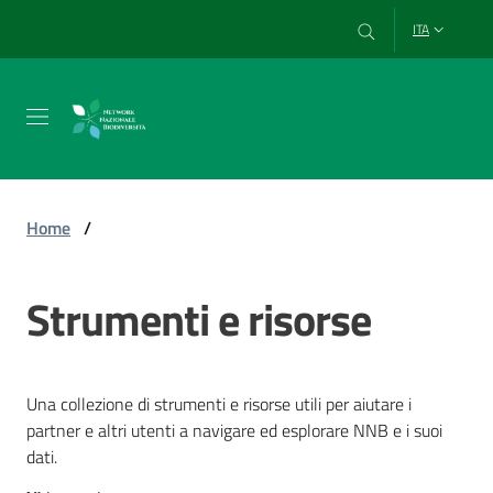
Vai al contenuto
Vai alla navigazione
Vai al footer
ITA
Chi
siamo
Home
/
Esplora
Strumenti e risorse
e
usa
i
dati
Una collezione di strumenti e risorse utili per aiutare i
partner e altri utenti a navigare ed esplorare NNB e i suoi
dati.
Strumenti