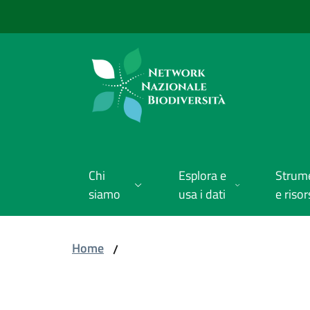
Vai al contenuto
Vai alla navigazione
Vai al footer
Chi
Esplora e
Strum
siamo
usa i dati
e risor
Home
/