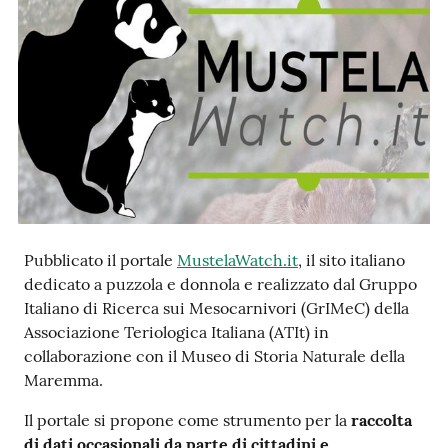
e
notizie
Progetto
PNRR
DigitAP
Monitoraggio
SNB2030
Pubblicato il portale
MustelaWatch.it
, il sito italiano
dedicato a puzzola e donnola e realizzato dal Gruppo
Italiano di Ricerca sui Mesocarnivori (GrIMeC) della
Associazione Teriologica Italiana (ATIt) in
Scrivici
collaborazione con il Museo di Storia Naturale della
Maremma.
Il portale si propone come strumento per la
raccolta
Seguici
di dati occasionali da parte di cittadini e