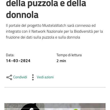
della puzzola e della
e
donnola
risorse
Il portale del progetto MustelaWatch sarà connesso ed 
Citizen
integrato con il Network Nazionale per la Biodiversità per la 
Science
fruizione dei dati sulla puzzola e sulla donnola  
Data
:
Tempo di lettura
Progetti
2
min
14-03-2024
Educazione
e
Condividi
Vedi azioni
formazione
ambientale
Eventi