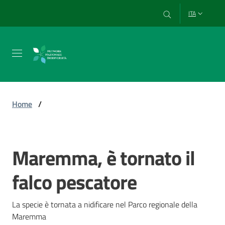
Vai al contenuto
Vai alla navigazione
Vai al footer
ITA
Chi
siamo
Home
/
Esplora
e
Maremma, è tornato il
Salta al contenuto
usa
i
falco pescatore
dati
La specie è tornata a nidificare nel Parco regionale della 
Maremma
Strumenti