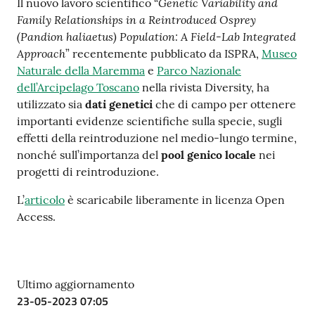
su
Genetic Variability and
Il nuovo lavoro scientifico “
Family Relationships in a Reintroduced Osprey
(Pandion haliaetus) Population: A Field-Lab Integrated
Approach
” recentemente pubblicato da ISPRA,
Museo
Naturale della Maremma
e
Parco Nazionale
dell’Arcipelago Toscano
nella rivista Diversity, ha
utilizzato sia
dati genetici
che di campo per ottenere
importanti evidenze scientifiche sulla specie, sugli
effetti della reintroduzione nel medio-lungo termine,
nonché sull’importanza del
pool genico locale
nei
progetti di reintroduzione.
L’
articolo
è scaricabile liberamente in licenza Open
Access.
Ultimo aggiornamento
23-05-2023 07:05