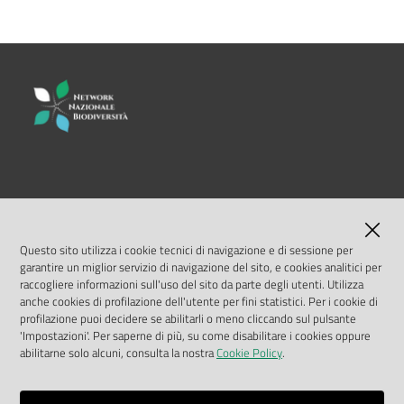
LINK UTILI
MASE
Questo sito utilizza i cookie tecnici di navigazione e di sessione per
garantire un miglior servizio di navigazione del sito, e cookies analitici per
ISPRA
raccogliere informazioni sull'uso del sito da parte degli utenti. Utilizza
anche cookies di profilazione dell'utente per fini statistici. Per i cookie di
profilazione puoi decidere se abilitarli o meno cliccando sul pulsante
Geoportale Nazionale
'Impostazioni'. Per saperne di più, su come disabilitare i cookies oppure
abilitarne solo alcuni, consulta la nostra
Cookie Policy
.
Biocase