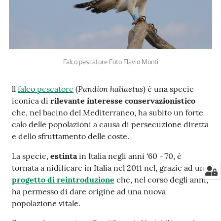
e
notizie
Progetto
Falco pescatore Foto Flavio Monti
PNRR
DigitAP
Pandion haliaetus
ll
falco pescatore
(
) è una specie
iconica di
rilevante interesse conservazionistico
Monitoraggio
che, nel bacino del Mediterraneo, ha subito un forte
SNB2030
calo delle popolazioni a causa di persecuzione diretta
e dello sfruttamento delle coste.
La specie,
estinta
in Italia negli anni '60 -'70, è
Scrivici
tornata a nidificare in Italia nel 2011 nel, grazie ad un
progetto di reintroduzione
che, nel corso degli anni,
ha permesso di dare origine ad una nuova
popolazione vitale.
Seguici