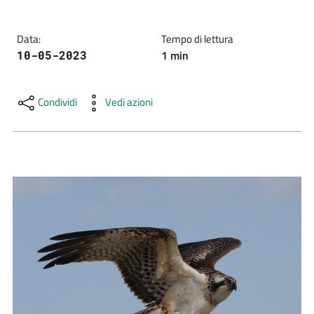
e
risorse
Data
:
Tempo di lettura
1
min
10-05-2023
Citizen
Condividi
Vedi azioni
Science
Progetti
Educazione
e
formazione
ambientale
Eventi