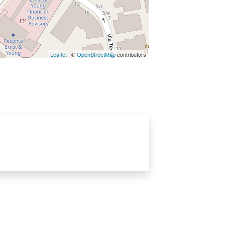
Leaflet
| ©
OpenStreetMap
contributors