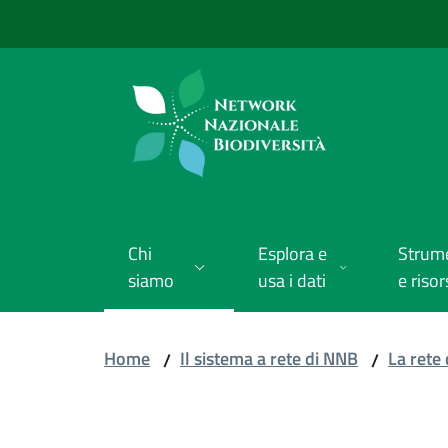
Vai al contenuto
Vai alla navigazione
Vai al footer
Chi
Esplora e
Strum
siamo
usa i dati
e risor
Home
Il sistema a rete di NNB
La rete 
/
/