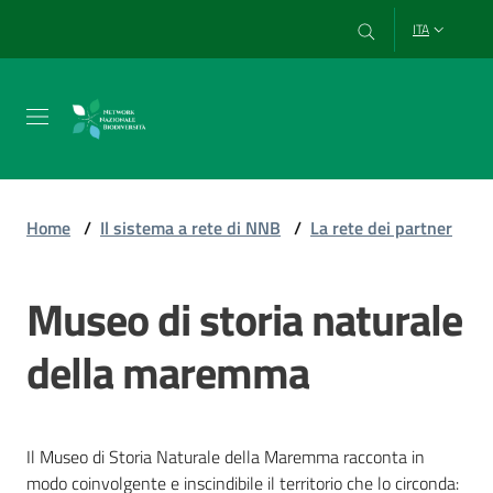
Vai al contenuto
Vai alla navigazione
Vai al footer
ITA
Chi
siamo
Home
/
Il sistema a rete di NNB
/
La rete dei partner
Esplora
Museo di storia naturale
e
usa
della maremma
i
dati
Il Museo di Storia Naturale della Maremma racconta in
modo coinvolgente e inscindibile il territorio che lo circonda:
Strumenti