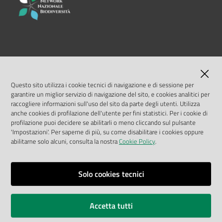
su
LINK UTILI
MASE
Questo sito utilizza i cookie tecnici di navigazione e di sessione per
garantire un miglior servizio di navigazione del sito, e cookies analitici per
ISPRA
raccogliere informazioni sull'uso del sito da parte degli utenti. Utilizza
anche cookies di profilazione dell'utente per fini statistici. Per i cookie di
profilazione puoi decidere se abilitarli o meno cliccando sul pulsante
Geoportale Nazionale
'Impostazioni'. Per saperne di più, su come disabilitare i cookies oppure
abilitarne solo alcuni, consulta la nostra
Cookie Policy
.
Biocase
Solo cookies tecnici
Vai alla pagina
Note legali
Accetta tutti
Privacy policy