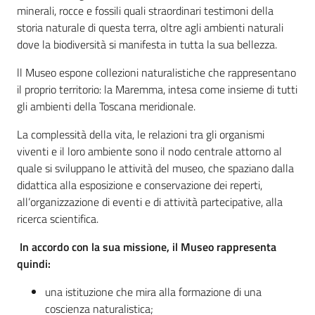
minerali, rocce e fossili quali straordinari testimoni della
e
storia naturale di questa terra, oltre agli ambienti naturali
risorse
dove la biodiversità si manifesta in tutta la sua bellezza.
ll Museo espone collezioni naturalistiche che rappresentano
Citizen
il proprio territorio: la Maremma, intesa come insieme di tutti
Science
gli ambienti della Toscana meridionale.
La complessità della vita, le relazioni tra gli organismi
viventi e il loro ambiente sono il nodo centrale attorno al
Progetti
quale si sviluppano le attività del museo, che spaziano dalla
didattica alla esposizione e conservazione dei reperti,
Educazione
all’organizzazione di eventi e di attività partecipative, alla
e
ricerca scientifica.
formazione
In accordo con la sua missione, il Museo rappresenta
ambientale
quindi:
una istituzione che mira alla formazione di una
Eventi
coscienza naturalistica;