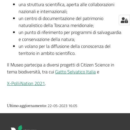
e
una struttura scientifica, aperta alle collaborazioni
notizie
nazionali e internazionali;
un centro di documentazione del patrimonio
naturalistico della Toscana meridionale;
un punto di riferimento per programmi di salvaguardia
Progetto
e conservazione della natura;
PNRR
un volano per la diffusione della conoscenza del
DigitAP
territorio in ambito scientifico.
Monitoraggio
Il Museo partecipa a diversi progetti di Citizen Science in
SNB2030
tema biodiversità, tra cui
Gatto Selvatico Italia
e
X-Polli:Nation 2021
.
Scrivici
22-05-2023 16:05
Ultimo aggiornamento
:
Seguici