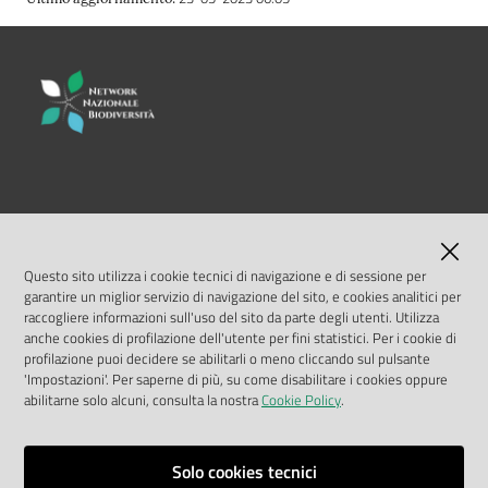
LINK UTILI
MASE
Questo sito utilizza i cookie tecnici di navigazione e di sessione per
garantire un miglior servizio di navigazione del sito, e cookies analitici per
ISPRA
raccogliere informazioni sull'uso del sito da parte degli utenti. Utilizza
anche cookies di profilazione dell'utente per fini statistici. Per i cookie di
profilazione puoi decidere se abilitarli o meno cliccando sul pulsante
Geoportale Nazionale
'Impostazioni'. Per saperne di più, su come disabilitare i cookies oppure
abilitarne solo alcuni, consulta la nostra
Cookie Policy
.
Biocase
Solo cookies tecnici
Vai alla pagina