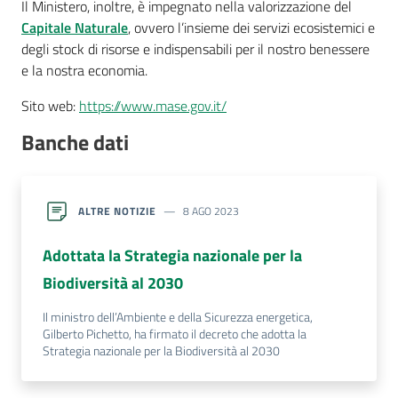
Il Ministero, inoltre, è impegnato nella valorizzazione del
e
Capitale Naturale
, ovvero l’insieme dei servizi ecosistemici e
notizie
degli stock di risorse e indispensabili per il nostro benessere
e la nostra economia.
Progetto
Sito web:
https://www.mase.gov.it/
PNRR
Banche dati
DigitAP
Monitoraggio
SNB2030
ALTRE NOTIZIE
8 AGO 2023
Adottata la Strategia nazionale per la
Biodiversità al 2030
Scrivici
Il ministro dell’Ambiente e della Sicurezza energetica,
Gilberto Pichetto, ha firmato il decreto che adotta la
Strategia nazionale per la Biodiversità al 2030
Seguici