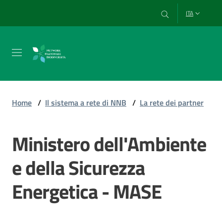
Vai al contenuto
Vai alla navigazione
Vai al footer
ITA
Chi
siamo
Home
/
Il sistema a rete di NNB
/
La rete dei partner
Esplora
Ministero dell'Ambiente
e
usa
e della Sicurezza
i
dati
Energetica - MASE
Strumenti