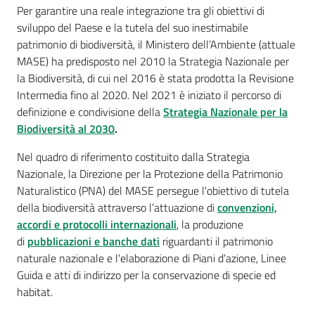
Per garantire una reale integrazione tra gli obiettivi di
e
sviluppo del Paese e la tutela del suo inestimabile
risorse
patrimonio di biodiversità, il Ministero dell’Ambiente (attuale
MASE) ha predisposto nel 2010 la Strategia Nazionale per
la Biodiversità, di cui nel 2016 è stata prodotta la Revisione
Citizen
Intermedia fino al 2020. Nel 2021 è iniziato il percorso di
Science
definizione e condivisione della
Strategia Nazionale per la
Biodiversità al 2030
.
Nel quadro di riferimento costituito dalla Strategia
Progetti
Nazionale, la Direzione per la Protezione della Patrimonio
Naturalistico (PNA) del MASE persegue l'obiettivo di tutela
Educazione
della biodiversità attraverso l’attuazione di
convenzioni,
e
accordi e protocolli internazionali
, la produzione
formazione
di
pubblicazioni e banche dati
riguardanti il patrimonio
ambientale
naturale nazionale e l'elaborazione di Piani d’azione, Linee
Guida e atti di indirizzo per la conservazione di specie ed
habitat.
Eventi