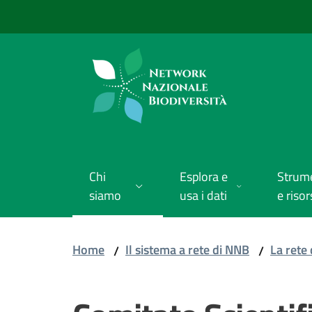
Vai al contenuto
Vai alla navigazione
Vai al footer
Chi
Esplora e
Strum
siamo
usa i dati
e risor
Home
Il sistema a rete di NNB
La rete 
/
/