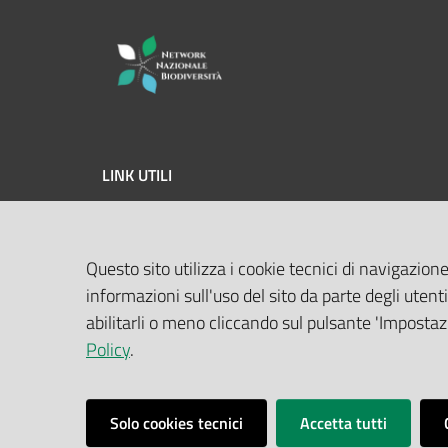
LINK UTILI
MASE
Questo sito utilizza i cookie tecnici di navigazione
ISPRA
informazioni sull'uso del sito da parte degli utenti
Geoportale Nazionale
abilitarli o meno cliccando sul pulsante 'Impostazi
Policy
.
Biocase
Solo cookies tecnici
Accetta tutti
Vai alla pagina