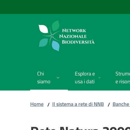
Vai al contenuto
Vai alla navigazione
Vai al footer
Chi
Esplora e
Strum
siamo
usa i dati
e risor
Home
Il sistema a rete di NNB
Banche 
/
/