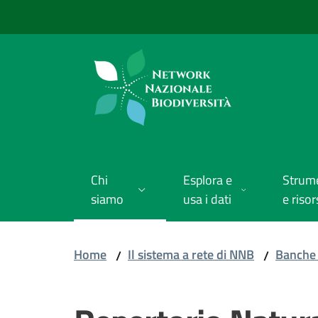
Vai al contenuto
Vai alla navigazione
Vai al footer
Chi
Esplora e
Strum
siamo
usa i dati
e risor
Home
Il sistema a rete di NNB
Banche 
/
/