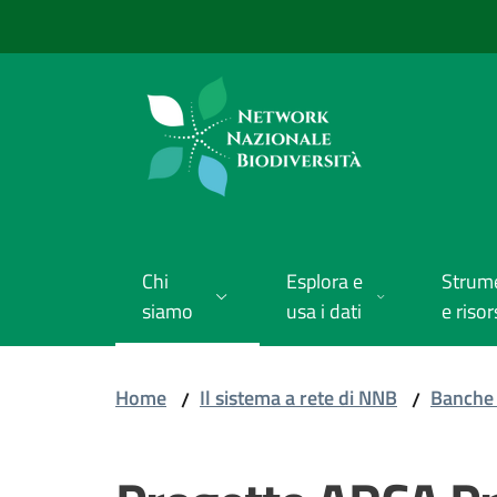
Vai al contenuto
Vai alla navigazione
Vai al footer
Chi
Esplora e
Strum
siamo
usa i dati
e risor
Home
Il sistema a rete di NNB
Banche 
/
/