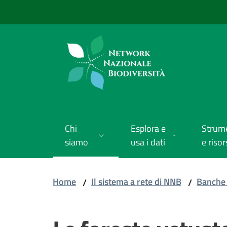
Vai al contenuto
Vai alla navigazione
Vai al footer
Chi
Esplora e
Strum
siamo
usa i dati
e risor
Home
Il sistema a rete di NNB
Banche 
/
/