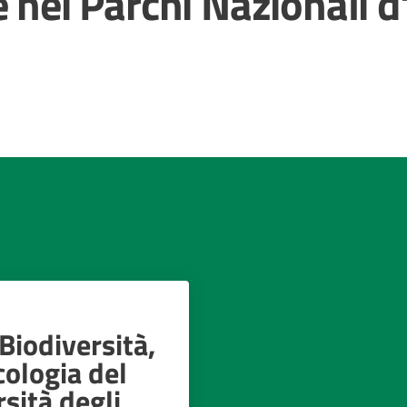
 nei Parchi Nazionali d'
Biodiversità,
cologia del
sità degli