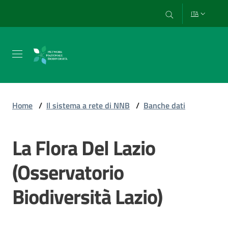
Vai al contenuto
Vai alla navigazione
Vai al footer
ITA
Chi
siamo
Home
/
Il sistema a rete di NNB
/
Banche dati
Esplora
La Flora Del Lazio
e
usa
(Osservatorio
i
dati
Biodiversità Lazio)
Strumenti