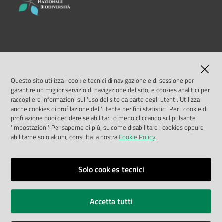
LINK UTILI
MASE
Questo sito utilizza i cookie tecnici di navigazione e di sessione per
garantire un miglior servizio di navigazione del sito, e cookies analitici per
ISPRA
raccogliere informazioni sull'uso del sito da parte degli utenti. Utilizza
anche cookies di profilazione dell'utente per fini statistici. Per i cookie di
profilazione puoi decidere se abilitarli o meno cliccando sul pulsante
Geoportale Nazionale
'Impostazioni'. Per saperne di più, su come disabilitare i cookies oppure
abilitarne solo alcuni, consulta la nostra
Cookie Policy
.
Biocase
Solo cookies tecnici
Vai alla pagina
Note legali
Accetta tutti
Privacy policy