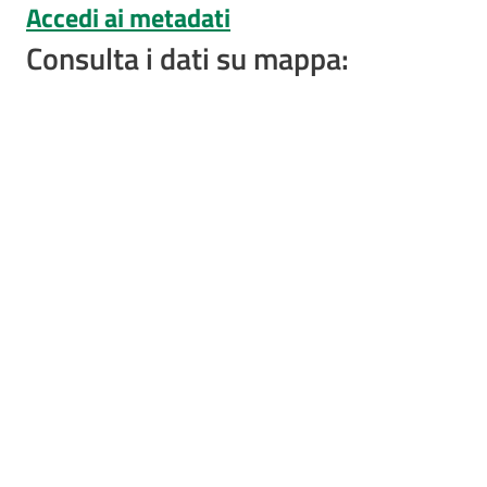
Accedi ai metadati
e
risorse
Consulta i dati su mappa:
Citizen
Science
Progetti
Educazione
e
formazione
ambientale
Eventi