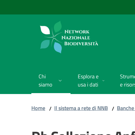
Vai al contenuto
Vai alla navigazione
Vai al footer
Chi
Esplora e
Strum
siamo
usa i dati
e risor
Home
Il sistema a rete di NNB
Banche 
/
/