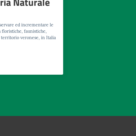
ria Naturale
servare ed incrementare le
floristiche, faunistiche,
territorio veronese, in Italia