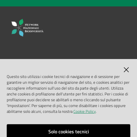
LINK UTILI
MASE
Questo sito utilizza i cookie tecnici di navigazione e di sessione per
garantire un miglior servizio di navigazione del sito, e cookies analitici per
ISPRA
raccogliere informazioni sull'uso del sito da parte degli utenti. Utilizza
anche cookies di profilazione dell'utente per fini statistici. Per i cookie di
profilazione puoi decidere se abilitarli o meno cliccando sul pulsante
Geoportale Nazionale
'Impostazioni'. Per saperne di più, su come disabilitare i cookies oppure
abilitarne solo alcuni, consulta la nostra
Cookie Policy
.
Biocase
Solo cookies tecnici
Vai alla pagina