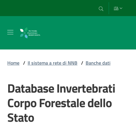
Vai al contenuto
Vai alla navigazione
Vai al footer
ITA
Chi
siamo
Home
/
Il sistema a rete di NNB
/
Banche dati
Esplora
Database Invertebrati
e
usa
Corpo Forestale dello
i
dati
Stato
Strumenti