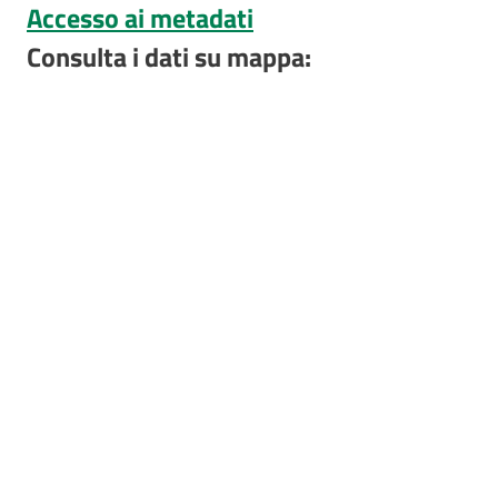
Accesso ai metadati
e
risorse
Consulta i dati su mappa:
Citizen
Science
Progetti
Educazione
e
formazione
ambientale
Eventi