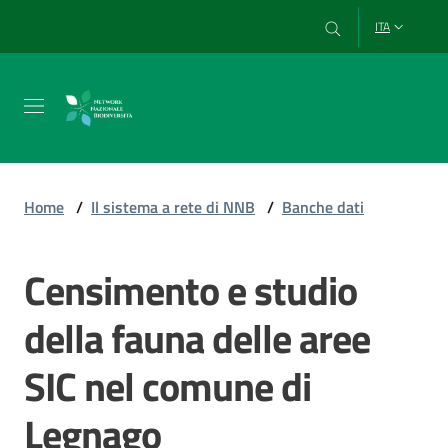
Vai al contenuto
Vai alla navigazione
Vai al footer
ITA
Chi
siamo
Home
/
Il sistema a rete di NNB
/
Banche dati
Esplora
Censimento e studio
e
usa
della fauna delle aree
i
dati
SIC nel comune di
Legnago
Strumenti