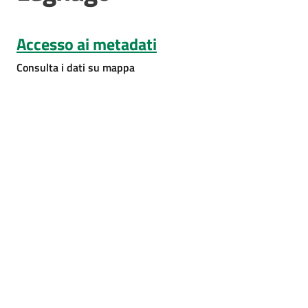
e
risorse
Accesso ai metadati
Consulta i dati su mappa
Citizen
Science
Progetti
Educazione
e
formazione
ambientale
Eventi