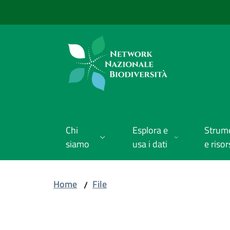
Vai al contenuto
Vai alla navigazione
Vai al footer
Chi
Esplora e
Strum
siamo
usa i dati
e risor
Home
File
/