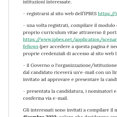
istituzioni interessate.
- registrarsi al sito web dell’IPBES
https://
- una volta registrati, compilare il modulo 
proprio curriculum vitae attraverso il port
https://www.ipbes.net/application/scena
fellows
(per accedere a questa pagina è nece
proprie credenziali di accesso al sito web 
- il Governo o l'organizzazione/istituzio
dal candidato riceverà un'e-mail con un li
invitato ad approvare e presentare la cand
- presentata la candidatura, i nominatori e
conferma via e-mail.
Gli interessati sono invitati a compilare il
dicembre 2023
; coloro che desiderano es