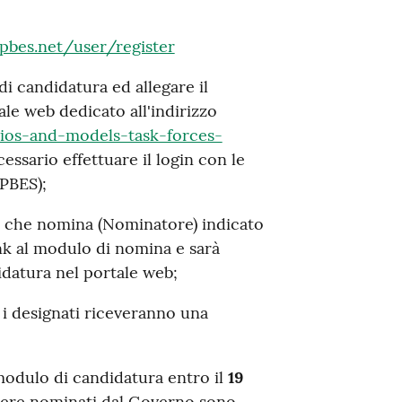
ipbes.net/user/register
di candidatura ed allegare il
ale web dedicato all'indirizzo
rios-and-models-task-forces-
ssario effettuare il login con le
IPBES);
ne che nomina (Nominatore) indicato
nk al modulo di nomina e sarà
idatura nel portale web;
 i designati riceveranno una
 modulo di candidatura entro il
19
sere nominati dal Governo sono