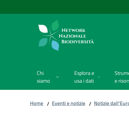
Vai al contenuto
Vai alla navigazione
Vai al footer
Chi
Esplora e
Strum
siamo
usa i dati
e risor
Home
Eventi e notizie
Notizie dall'Eu
/
/