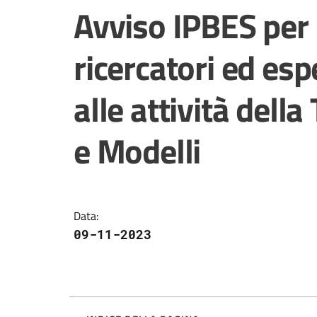
Salta al contenuto
Avviso IPBES per 
ricercatori ed esp
alle attività dell
e Modelli
Data
:
09-11-2023