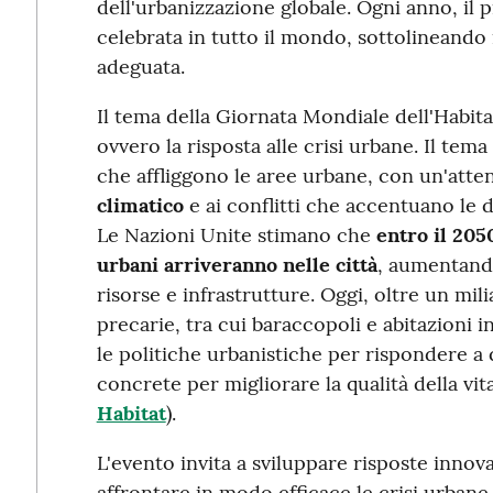
dell'urbanizzazione globale. Ogni anno, il 
celebrata in tutto il mondo, sottolineando il
adeguata.
Il tema della Giornata Mondiale dell'Habit
ovvero la risposta alle crisi urbane. Il tema
che affliggono le aree urbane, con un'atte
climatico
e ai conflitti che accentuano le d
Le Nazioni Unite stimano che
entro il 205
urbani arriveranno nelle città
, aumentand
risorse e infrastrutture. Oggi, oltre un mil
precarie, tra cui baraccopoli e abitazioni
le politiche urbanistiche per rispondere a 
concrete per migliorare la qualità della vi
Habitat
).
L'evento invita a sviluppare risposte innov
affrontare in modo efficace le crisi urbane