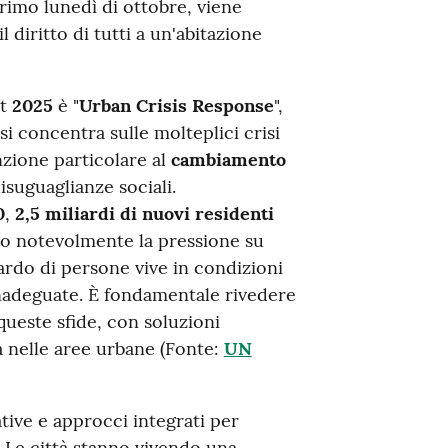
primo lunedì di ottobre, viene
 diritto di tutti a un'abitazione
at
2025
è "
Urban Crisis Response
",
 si concentra sulle molteplici crisi
nzione particolare al
cambiamento
isuguaglianze sociali.
0
,
2,5 miliardi di nuovi residenti
o notevolmente la pressione su
iardo di persone vive in condizioni
 inadeguate. È fondamentale rivedere
queste sfide, con soluzioni
ta nelle aree urbane (Fonte:
UN
ative e approcci integrati per
. Le città stanno vivendo una