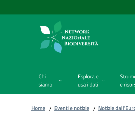
Vai al contenuto
Vai alla navigazione
Vai al footer
Chi
Esplora e
Strum
siamo
usa i dati
e risor
Home
Eventi e notizie
Notizie dall'Eu
/
/