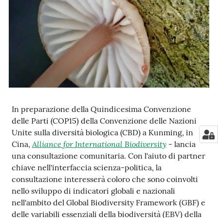
e
notizie
Progetto
PNRR
DigitAP
Monitoraggio
In preparazione della Quindicesima Convenzione
SNB2030
delle Parti (COP15) della Convenzione delle Nazioni
Unite sulla diversità biologica (CBD) a Kunming, in
Alliance for International Biodiversity
Cina,
- lancia
una consultazione comunitaria. Con l'aiuto di partner
Scrivici
chiave nell'interfaccia scienza-politica, la
consultazione interesserà coloro che sono coinvolti
nello sviluppo di indicatori globali e nazionali
nell'ambito del Global Biodiversity Framework (GBF) e
Seguici
delle variabili essenziali della biodiversità (EBV) della