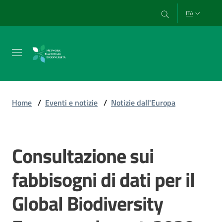
Vai al contenuto
Vai alla navigazione
Vai al footer
ITA
Chi
siamo
Home
/
Eventi e notizie
/
Notizie dall'Europa
Esplora
e
Consultazione sui
Salta al contenuto
usa
i
fabbisogni di dati per il
dati
Global Biodiversity
Strumenti