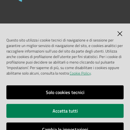
LINK UTILI
MASE
Questo sito utilizza i cookie tecnici di navigazione e di sessione per
garantire un miglior servizio di navigazione del sito, e cookies analitici per
ISPRA
raccogliere informazioni sull'uso del sito da parte degli utenti. Utilizza
anche cookies di profilazione dell'utente per fini statistici. Per i cookie di
profilazione puoi decidere se abilitarli o meno cliccando sul pulsante
Geoportale Nazionale
'Impostazioni'. Per saperne di più, su come disabilitare i cookies oppure
abilitarne solo alcuni, consulta la nostra
Cookie Policy
.
Biocase
Solo cookies tecnici
Vai alla pagina
Note legali
Accetta tutti
Privacy policy
Accessibilità
Cambia le impostazioni