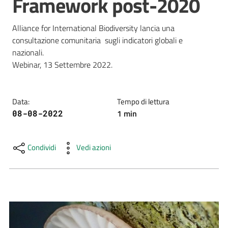
Framework post-2020
e
risorse
Alliance for International Biodiversity lancia una 
consultazione comunitaria  sugli indicatori globali e 
nazionali. 

Citizen
Science
Data
:
Tempo di lettura
1
min
08-08-2022
Progetti
Educazione
Condividi
Vedi azioni
e
formazione
ambientale
Eventi