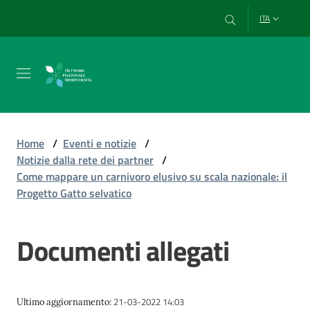
Vai al contenuto
Vai alla navigazione
Vai al footer
ITA
Chi
siamo
Home
/
Eventi e notizie
/
Notizie dalla rete dei partner
/
Come mappare un carnivoro elusivo su scala nazionale: il
Esplora
Progetto Gatto selvatico
e
usa
i
Documenti allegati
dati
21-03-2022 14:03
Ultimo aggiornamento
:
Strumenti