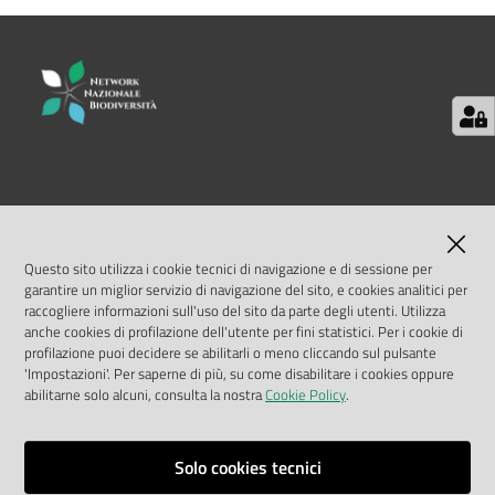
e
risorse
Citizen
Science
LINK UTILI
Progetti
MASE
Questo sito utilizza i cookie tecnici di navigazione e di sessione per
garantire un miglior servizio di navigazione del sito, e cookies analitici per
Educazione
ISPRA
raccogliere informazioni sull'uso del sito da parte degli utenti. Utilizza
anche cookies di profilazione dell'utente per fini statistici. Per i cookie di
e
profilazione puoi decidere se abilitarli o meno cliccando sul pulsante
Geoportale Nazionale
formazione
'Impostazioni'. Per saperne di più, su come disabilitare i cookies oppure
ambientale
abilitarne solo alcuni, consulta la nostra
Cookie Policy
.
Biocase
Solo cookies tecnici
Vai alla pagina
Eventi