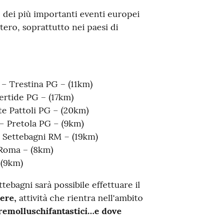
 dei più importanti eventi europei
stero, soprattutto nei paesi di
 – Trestina PG – (11km)
rtide PG – (17km)
 Pattoli PG – (20km)
– Pretola PG – (9km)
Settebagni RM – (19km)
Roma – (8km)
(9km)
tebagni sarà possibile effettuare il
vere,
attività che rientra nell'ambito
eremolluschifantastici…e dove