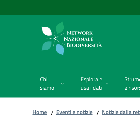
Vai al contenuto
Vai alla navigazione
Vai al footer
Chi
Esplora e
Strum
siamo
usa i dati
e risor
Home
Eventi e notizie
Notizie dalla re
/
/