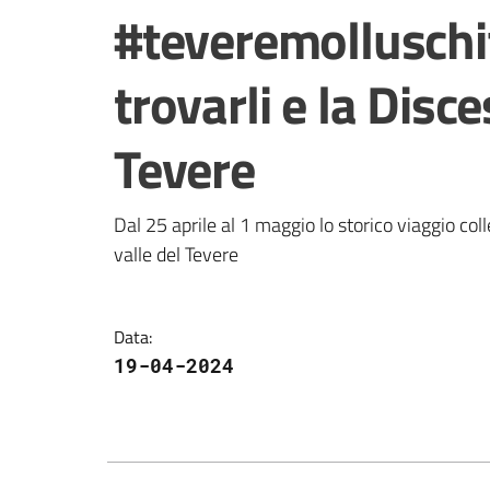
Salta al contenuto
#teveremolluschi
trovarli e la Disc
Tevere
Dal 25 aprile al 1 maggio lo storico viaggio colle
valle del Tevere
Data
:
19-04-2024