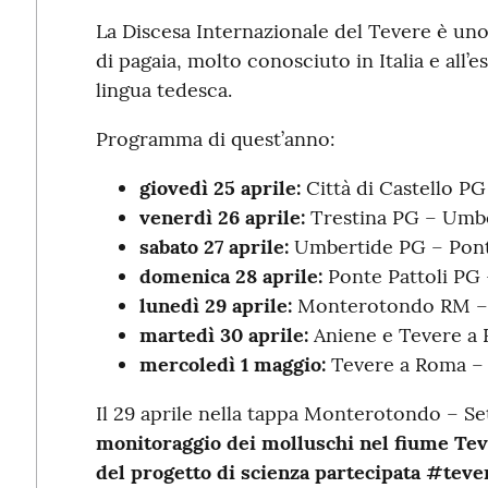
La Discesa Internazionale del Tevere è uno
di pagaia, molto conosciuto in Italia e all’e
lingua tedesca.
Programma di quest’anno:
giovedì 25 aprile:
Città di Castello PG
venerdì 26 aprile:
Trestina PG – Umbe
sabato 27 aprile:
Umbertide PG – Ponte
domenica 28 aprile:
Ponte Pattoli PG 
lunedì 29 aprile:
Monterotondo RM – 
martedì 30 aprile:
Aniene e Tevere a 
mercoledì 1 maggio:
Tevere a Roma – 
Il 29 aprile nella tappa Monterotondo – Set
monitoraggio dei molluschi nel fiume Te
del progetto di scienza partecipata #tev