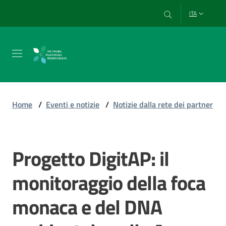
Vai al contenuto
Vai alla navigazione
Vai al footer
ITA
Chi
siamo
Home
/
Eventi e notizie
/
Notizie dalla rete dei partner
Esplora
e
Progetto DigitAP: il
Salta al contenuto
usa
i
monitoraggio della foca
dati
monaca e del DNA
Strumenti