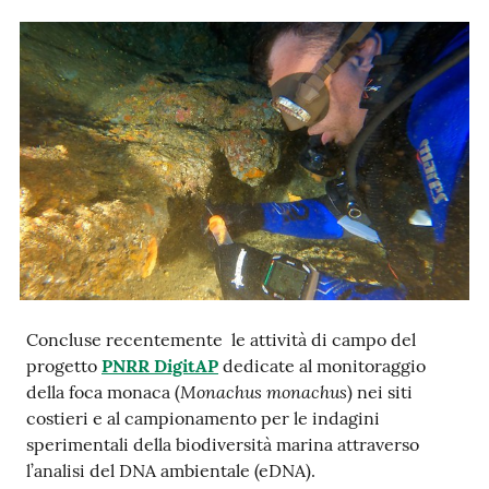
e
notizie
Progetto
PNRR
DigitAP
Monitoraggio
SNB2030
Concluse recentemente le attività di campo del
progetto
PNRR DigitAP
dedicate al monitoraggio
Scrivici
Monachus monachus
della foca monaca (
) nei siti
costieri e al campionamento per le indagini
sperimentali della biodiversità marina attraverso
Seguici
l’analisi del DNA ambientale (eDNA).