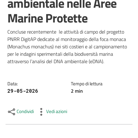
ambientale nelle Aree
e
Marine Protette
risorse
Concluse recentemente  le attività di campo del progetto 
Citizen
PNRR DigitAP dedicate al monitoraggio della foca monaca 
Science
(Monachus monachus) nei siti costieri e al campionamento 
per le indagini sperimentali della biodiversità marina 
attraverso l’analisi del DNA ambientale (eDNA).
Progetti
Data
:
Tempo di lettura
Educazione
2
min
29-05-2026
e
formazione
ambientale
Condividi
Vedi azioni
Eventi