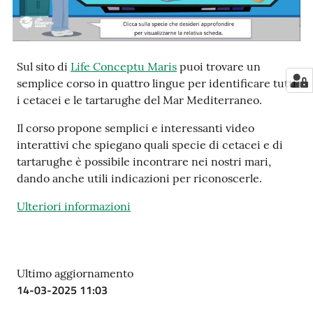
e
notizie
Sul sito di
Life Conceptu Maris
puoi trovare un
Progetto
semplice corso in quattro lingue per identificare tutti
PNRR
i cetacei e le tartarughe del Mar Mediterraneo.
DigitAP
Il corso propone semplici e interessanti video
interattivi che spiegano quali specie di cetacei e di
Monitoraggio
tartarughe è possibile incontrare nei nostri mari,
SNB2030
dando anche utili indicazioni per riconoscerle.
Ulteriori informazioni
Scrivici
Ultimo aggiornamento
14-03-2025 11:03
Seguici