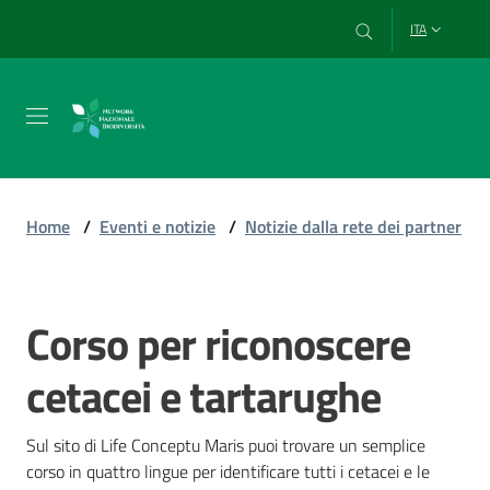
Vai al contenuto
Vai alla navigazione
Vai al footer
ITA
Chi
siamo
Home
/
Eventi e notizie
/
Notizie dalla rete dei partner
Esplora
e
Corso per riconoscere
Salta al contenuto
usa
i
cetacei e tartarughe
dati
Sul sito di Life Conceptu Maris puoi trovare un semplice 
corso in quattro lingue per identificare tutti i cetacei e le 
Strumenti