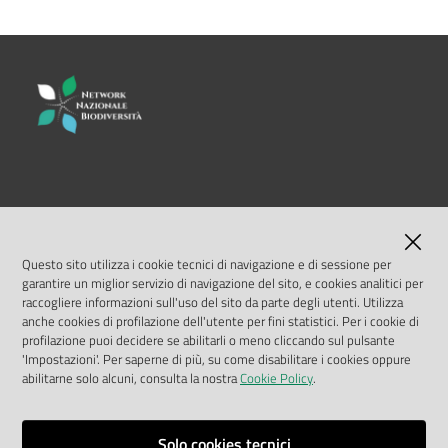
su
LINK UTILI
MASE
Questo sito utilizza i cookie tecnici di navigazione e di sessione per
garantire un miglior servizio di navigazione del sito, e cookies analitici per
ISPRA
raccogliere informazioni sull'uso del sito da parte degli utenti. Utilizza
anche cookies di profilazione dell'utente per fini statistici. Per i cookie di
profilazione puoi decidere se abilitarli o meno cliccando sul pulsante
Geoportale Nazionale
'Impostazioni'. Per saperne di più, su come disabilitare i cookies oppure
abilitarne solo alcuni, consulta la nostra
Cookie Policy
.
Biocase
Solo cookies tecnici