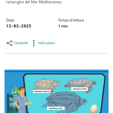
tartarughe del Mar Mediterraneo. 
e
risorse
Data
:
Tempo di lettura
1
min
13-03-2025
Citizen
Science
Condividi
Vedi azioni
Progetti
Educazione
e
formazione
ambientale
Eventi