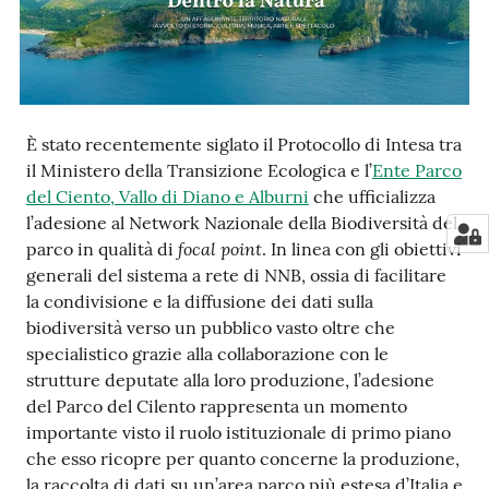
e
notizie
Progetto
È stato recentemente siglato il Protocollo di Intesa tra
PNRR
il Ministero della Transizione Ecologica e l’
Ente Parco
DigitAP
del Ciento, Vallo di Diano e Alburni
che ufficializza
l’adesione al Network Nazionale della Biodiversità del
Monitoraggio
focal point
parco in qualità di
. In linea con gli obiettivi
SNB2030
generali del sistema a rete di NNB, ossia di facilitare
la condivisione e la diffusione dei dati sulla
biodiversità verso un pubblico vasto oltre che
specialistico grazie alla collaborazione con le
Scrivici
strutture deputate alla loro produzione, l’adesione
del Parco del Cilento rappresenta un momento
importante visto il ruolo istituzionale di primo piano
che esso ricopre per quanto concerne la produzione,
Seguici
la raccolta di dati su un’area parco più estesa d’Italia e