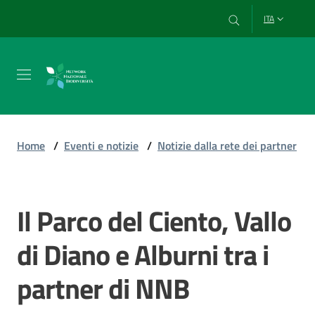
Vai al contenuto
Vai alla navigazione
Vai al footer
ITA
Chi
siamo
Home
/
Eventi e notizie
/
Notizie dalla rete dei partner
Esplora
e
Il Parco del Ciento, Vallo
Salta al contenuto
usa
i
di Diano e Alburni tra i
dati
partner di NNB
Strumenti