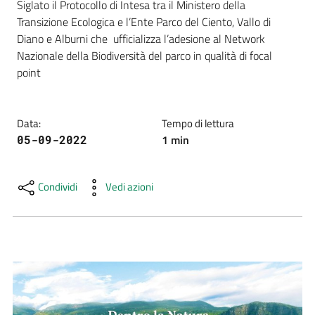
Siglato il Protocollo di Intesa tra il Ministero della 
e
Transizione Ecologica e l’Ente Parco del Ciento, Vallo di 
risorse
Diano e Alburni che  ufficializza l’adesione al Network 
Nazionale della Biodiversità del parco in qualità di focal 
point
Citizen
Science
Data
:
Tempo di lettura
1
min
05-09-2022
Progetti
Condividi
Vedi azioni
Educazione
e
formazione
ambientale
Eventi