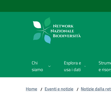
Vai al contenuto
Vai alla navigazione
Vai al footer
Chi
Esplora e
Strum
siamo
usa i dati
e risor
Home
Eventi e notizie
Notizie dalla re
/
/