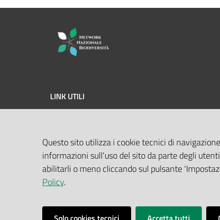
LINK UTILI
MASE
Questo sito utilizza i cookie tecnici di navigazione
ISPRA
informazioni sull'uso del sito da parte degli utenti
Geoportale Nazionale
abilitarli o meno cliccando sul pulsante 'Impostazi
Policy
.
Biocase
Solo cookies tecnici
Accetta tutti