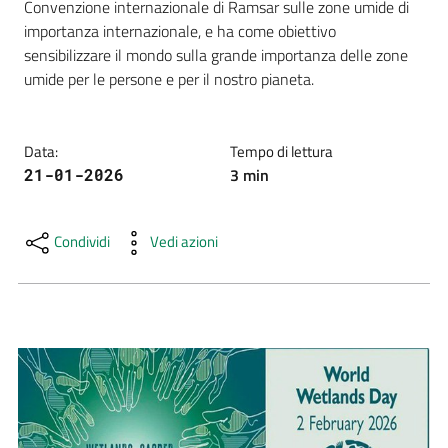
Convenzione internazionale di Ramsar sulle zone umide di 
e
importanza internazionale, e ha come obiettivo 
risorse
sensibilizzare il mondo sulla grande importanza delle zone 
umide per le persone e per il nostro pianeta. 
Citizen
Science
Data
:
Tempo di lettura
3
min
21-01-2026
Progetti
Condividi
Vedi azioni
Educazione
e
formazione
ambientale
Eventi