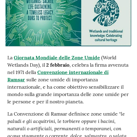
e
notizie
Progetto
PNRR
DigitAP
La
Giornata Mondiale delle Zone Umide
(World
Wetlands Day), il
2 febbraio
, celebra la firma avvenuta
Monitoraggio
nel 1971 della
Convenzione internazionale di
SNB2030
Ramsar
sulle zone umide di importanza
internazionale, e ha come obiettivo sensibilizzare il
mondo sulla grande importanza delle zone umide per
le persone e per il nostro pianeta.
Scrivici
“le
La Convenzione di Ramsar definisce zone umide
paludi e gli acquitrini, le torbiere oppure i bacini,
naturali o artificiali, permanenti o temporanei, con
Seguici
acqua stagnante o corrente, dolce, salmastra, o salata,