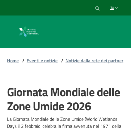
Vai al contenuto
Vai alla navigazione
Vai al footer
ITA
Chi
siamo
Home
/
Eventi e notizie
/
Notizie dalla rete dei partner
Esplora
e
Giornata Mondiale delle
Salta al contenuto
usa
i
Zone Umide 2026
dati
La Giornata Mondiale delle Zone Umide (World Wetlands 
Day), il 2 febbraio, celebra la firma avvenuta nel 1971 della 
Strumenti