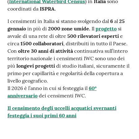
(
International Waterbird Census
) in
Italia
sono
coordinati da
ISPRA.
I censimenti in Italia si stanno svolgendo dal
6
al
25
gennaio
in più di
2000 zone umide.
Il
progetto
si
avvale di una rete di oltre
500 rilevatori esperti
e
circa
1500 collaboratori
, distribuiti in tutto il Paese.
Con
oltre 30 anni di attività
continuativa sull’intero
territorio nazionale i censimenti IWC sono uno dei
più
longevi progetti
di studio italiani, sicuramente il
primo per capillarità e regolarità della copertura a
livello geografico.
Il 2026 è l’anno in cui si festeggia il
60°
anniversario
dei censimenti IWC.
Il censimento degli uccelli acquatici svernanti
festeggia i suoi primi 60 anni