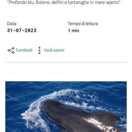
“Profondo blu. Balene, delfini e tartarughe in mare aperto” 
e
risorse
Data
:
Tempo di lettura
1
min
31-07-2023
Citizen
Science
Condividi
Vedi azioni
Progetti
Educazione
e
formazione
ambientale
Eventi