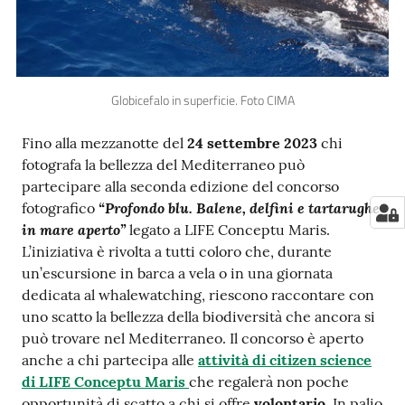
e
notizie
Globicefalo in superficie. Foto CIMA
Progetto
PNRR
Fino alla mezzanotte del
24 settembre 2023
chi
DigitAP
fotografa la bellezza del Mediterraneo può
partecipare alla seconda edizione del concorso
Monitoraggio
“Profondo blu. Balene, delfini e tartarughe
fotografico
SNB2030
in mare aperto”
legato a LIFE Conceptu Maris.
L’iniziativa è rivolta a tutti coloro che, durante
un’escursione in barca a vela o in una giornata
dedicata al whalewatching, riescono raccontare con
Scrivici
uno scatto la bellezza della biodiversità che ancora si
può trovare nel Mediterraneo. Il concorso è aperto
anche a chi partecipa alle
attività di citizen science
di LIFE Conceptu Maris
che regalerà non poche
Seguici
opportunità di scatto a chi si offre
volontario.
In palio