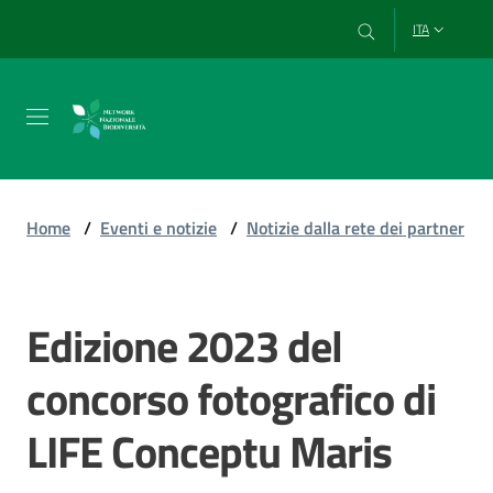
Vai al contenuto
Vai alla navigazione
Vai al footer
ITA
Chi
siamo
Home
/
Eventi e notizie
/
Notizie dalla rete dei partner
Esplora
e
Edizione 2023 del
Salta al contenuto
usa
i
concorso fotografico di
dati
LIFE Conceptu Maris
Strumenti