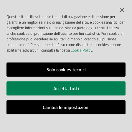
LINK UTILI
MASE
Questo sito utilizza i cookie tecnici di navigazione e di sessione per
garantire un miglior servizio di navigazione del sito, e cookies analitici per
ISPRA
raccogliere informazioni sull'uso del sito da parte degli utenti. Utilizza
anche cookies di profilazione dell'utente per fini statistici. Per i cookie di
profilazione puoi decidere se abilitarli o meno cliccando sul pulsante
Geoportale Nazionale
'Impostazioni'. Per saperne di più, su come disabilitare i cookies oppure
abilitarne solo alcuni, consulta la nostra
Cookie Policy
.
Biocase
Solo cookies tecnici
Vai alla pagina
Note legali
Accetta tutti
Privacy policy
Accessibilità
Cambia le impostazioni
Mappa del sito
Impostazioni cookie