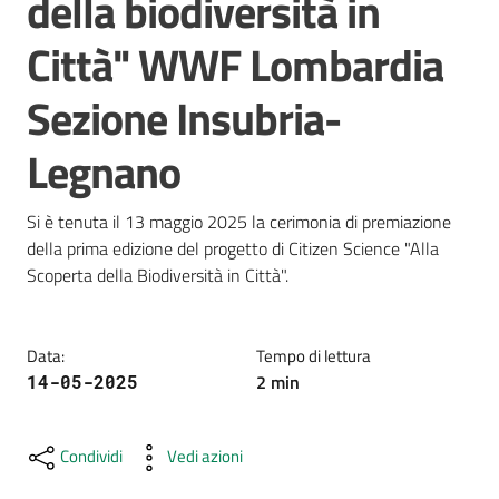
della biodiversità in
e
Città" WWF Lombardia
risorse
Sezione Insubria-
Citizen
Legnano
Science
Si è tenuta il 13 maggio 2025 la cerimonia di premiazione 
della prima edizione del progetto di Citizen Science "Alla 
Progetti
Scoperta della Biodiversità in Città". 
Educazione
e
Data
:
Tempo di lettura
formazione
2
min
14-05-2025
ambientale
Condividi
Vedi azioni
Eventi