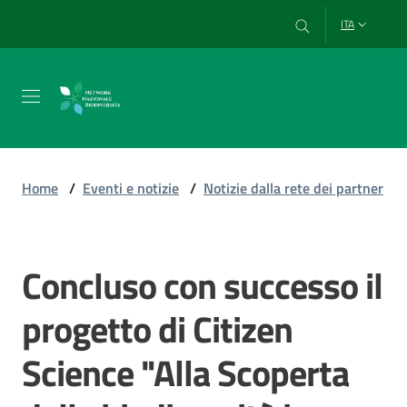
Vai al contenuto
Vai alla navigazione
Vai al footer
ITA
Chi
siamo
Home
/
Eventi e notizie
/
Notizie dalla rete dei partner
Esplora
e
Concluso con successo il
Salta al contenuto
usa
i
progetto di Citizen
dati
Science "Alla Scoperta
Strumenti