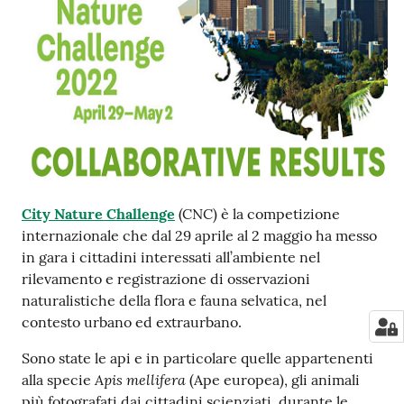
e
notizie
Progetto
PNRR
DigitAP
Monitoraggio
City Nature Challenge
(CNC) è la competizione
SNB2030
internazionale che dal 29 aprile al 2 maggio ha messo
in gara i cittadini interessati all’ambiente nel
rilevamento e registrazione di osservazioni
naturalistiche della flora e fauna selvatica, nel
Scrivici
contesto urbano ed extraurbano.
Sono state le api e in particolare quelle appartenenti
Apis mellifera
alla specie
(Ape europea), gli animali
Seguici
più fotografati dai cittadini scienziati, durante le