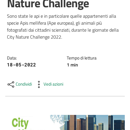
Nature Challenge
e
risorse
Sono state le api e in particolare quelle appartenenti alla 
specie Apis mellifera (Ape europea), gli animali più 
fotografati dai cittadini scienziati, durante le giornate della 
Citizen
City Nature Challenge 2022.
Science
Data
:
Tempo di lettura
1
min
18-05-2022
Progetti
Educazione
Condividi
Vedi azioni
e
formazione
ambientale
Eventi