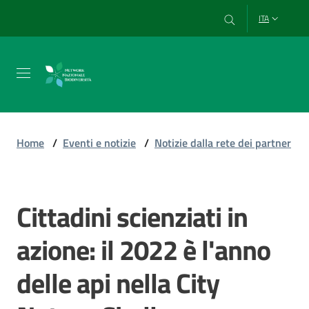
Vai al contenuto
Vai alla navigazione
Vai al footer
ITA
Chi
siamo
Home
/
Eventi e notizie
/
Notizie dalla rete dei partner
Esplora
e
Cittadini scienziati in
Salta al contenuto
usa
i
azione: il 2022 è l'anno
dati
delle api nella City
Strumenti