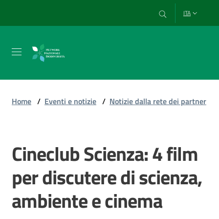
Vai al contenuto
Vai alla navigazione
Vai al footer
ITA
Chi
siamo
Home
/
Eventi e notizie
/
Notizie dalla rete dei partner
Esplora
e
Cineclub Scienza: 4 film
Salta al contenuto
usa
i
per discutere di scienza,
dati
ambiente e cinema
Strumenti