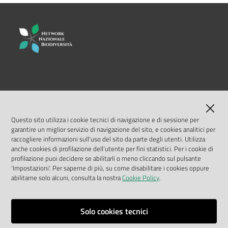
LINK UTILI
MASE
Questo sito utilizza i cookie tecnici di navigazione e di sessione per
garantire un miglior servizio di navigazione del sito, e cookies analitici per
ISPRA
raccogliere informazioni sull'uso del sito da parte degli utenti. Utilizza
anche cookies di profilazione dell'utente per fini statistici. Per i cookie di
profilazione puoi decidere se abilitarli o meno cliccando sul pulsante
Geoportale Nazionale
'Impostazioni'. Per saperne di più, su come disabilitare i cookies oppure
abilitarne solo alcuni, consulta la nostra
Cookie Policy
.
Biocase
Solo cookies tecnici
Vai alla pagina