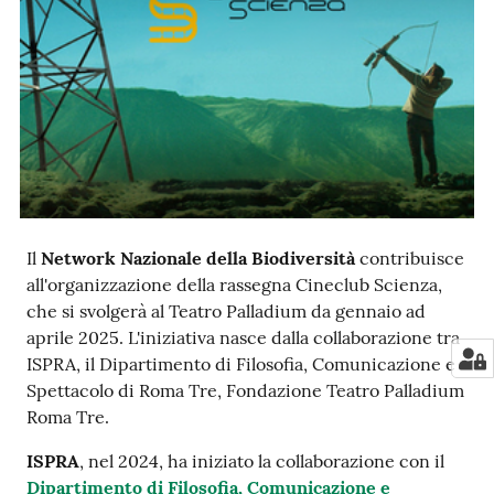
e
notizie
Progetto
PNRR
DigitAP
Monitoraggio
Il
Network Nazionale della Biodiversità
contribuisce
SNB2030
all'organizzazione della rassegna Cineclub Scienza,
che si svolgerà al Teatro Palladium da gennaio ad
aprile 2025. L'iniziativa nasce dalla collaborazione tra
ISPRA, il Dipartimento di Filosofia, Comunicazione e
Scrivici
Spettacolo di Roma Tre, Fondazione Teatro Palladium
Roma Tre.
ISPRA
, nel 2024, ha iniziato la collaborazione con il
Seguici
Dipartimento di Filosofia, Comunicazione e