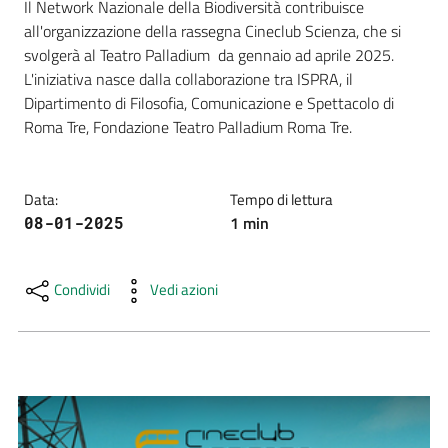
Il Network Nazionale della Biodiversità contribuisce 
e
all'organizzazione della rassegna Cineclub Scienza, che si 
risorse
svolgerà al Teatro Palladium  da gennaio ad aprile 2025. 
L'iniziativa nasce dalla collaborazione tra ISPRA, il 
Dipartimento di Filosofia, Comunicazione e Spettacolo di 
Citizen
Roma Tre, Fondazione Teatro Palladium Roma Tre.
Science
Data
:
Tempo di lettura
1
min
08-01-2025
Progetti
Educazione
Condividi
Vedi azioni
e
formazione
ambientale
Eventi