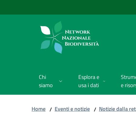
Vai al contenuto
Vai alla navigazione
Vai al footer
Chi
Esplora e
Strum
siamo
usa i dati
e risor
Home
Eventi e notizie
Notizie dalla re
/
/