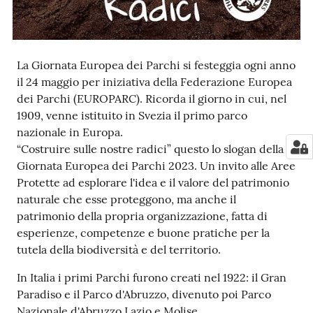
e
notizie
La Giornata Europea dei Parchi si festeggia ogni anno
Progetto
il 24 maggio per iniziativa della Federazione Europea
PNRR
dei Parchi (EUROPARC). Ricorda il giorno in cui, nel
DigitAP
1909, venne istituito in Svezia il primo parco
nazionale in Europa.
“Costruire sulle nostre radici” questo lo slogan della
Monitoraggio
Giornata Europea dei Parchi 2023. Un invito alle Aree
SNB2030
Protette ad esplorare l'idea e il valore del patrimonio
naturale che esse proteggono, ma anche il
patrimonio della propria organizzazione, fatta di
esperienze, competenze e buone pratiche per la
Scrivici
tutela della biodiversità e del territorio.
In Italia i primi Parchi furono creati nel 1922: il Gran
Paradiso e il Parco d'Abruzzo, divenuto poi Parco
Seguici
Nazionale d'Abruzzo Lazio e Molise.