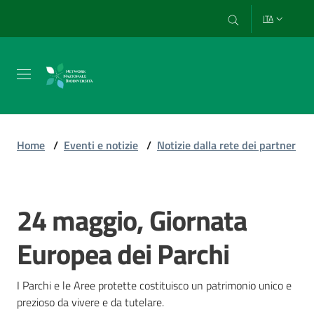
Vai al contenuto
Vai alla navigazione
Vai al footer
ITA
Chi
siamo
Home
/
Eventi e notizie
/
Notizie dalla rete dei partner
Esplora
e
24 maggio, Giornata
Salta al contenuto
usa
i
Europea dei Parchi
dati
I Parchi e le Aree protette costituisco un patrimonio unico e 
prezioso da vivere e da tutelare.
Strumenti