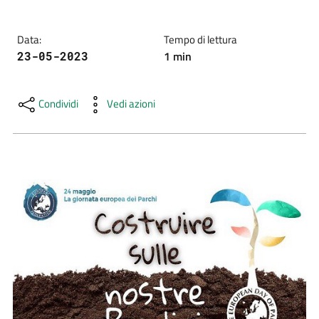
e
risorse
Data
:
Tempo di lettura
1
min
23-05-2023
Citizen
Condividi
Vedi azioni
Science
Progetti
Educazione
e
formazione
ambientale
Eventi