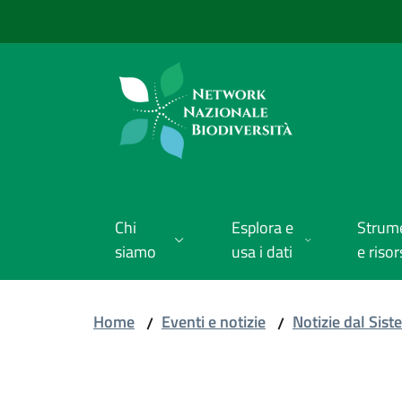
Vai al contenuto
Vai alla navigazione
Vai al footer
Chi
Esplora e
Strum
siamo
usa i dati
e risor
Home
Eventi e notizie
Notizie dal Sis
/
/