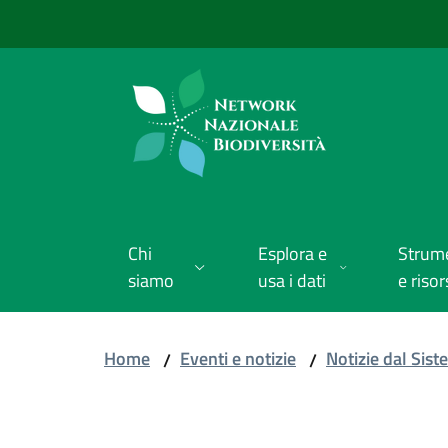
Vai al contenuto
Vai alla navigazione
Vai al footer
Chi
Esplora e
Strum
siamo
usa i dati
e risor
Home
Eventi e notizie
Notizie dal Sis
/
/