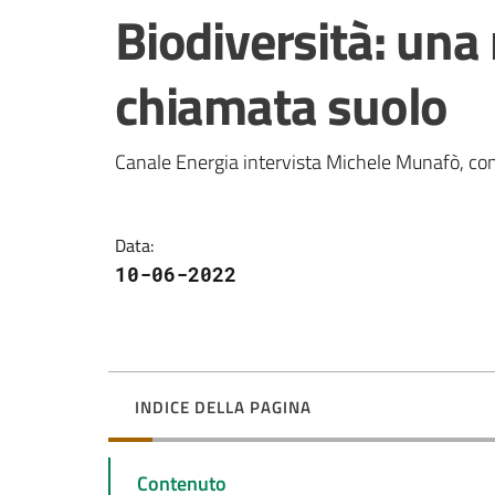
Salta al contenuto
Biodiversità: una 
chiamata suolo
Canale Energia intervista Michele Munafò, con l
Data
:
10-06-2022
INDICE DELLA PAGINA
Contenuto