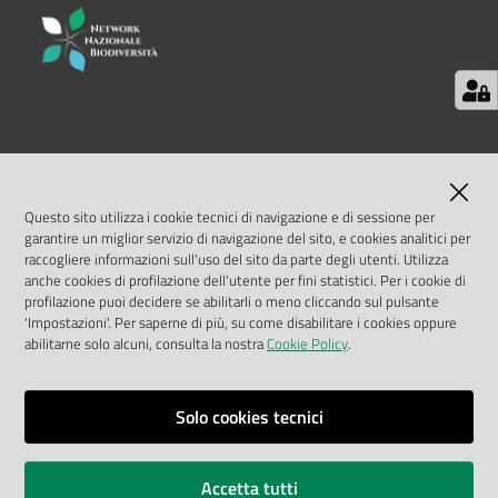
e
risorse
Citizen
LINK UTILI
Science
MASE
Questo sito utilizza i cookie tecnici di navigazione e di sessione per
garantire un miglior servizio di navigazione del sito, e cookies analitici per
Progetti
ISPRA
raccogliere informazioni sull'uso del sito da parte degli utenti. Utilizza
anche cookies di profilazione dell'utente per fini statistici. Per i cookie di
profilazione puoi decidere se abilitarli o meno cliccando sul pulsante
Geoportale Nazionale
Educazione
'Impostazioni'. Per saperne di più, su come disabilitare i cookies oppure
e
abilitarne solo alcuni, consulta la nostra
Cookie Policy
.
Biocase
formazione
ambientale
Solo cookies tecnici
Vai alla pagina
Note legali
Eventi
Accetta tutti