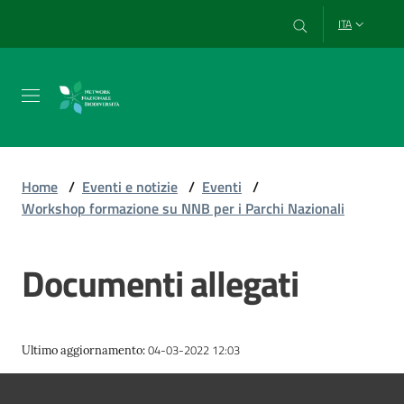
Vai al contenuto
Vai alla navigazione
Vai al footer
ITA
Chi
siamo
Home
/
Eventi e notizie
/
Eventi
/
Workshop formazione su NNB per i Parchi Nazionali
Esplora
e
Documenti allegati
usa
i
dati
04-03-2022 12:03
Ultimo aggiornamento
:
Strumenti