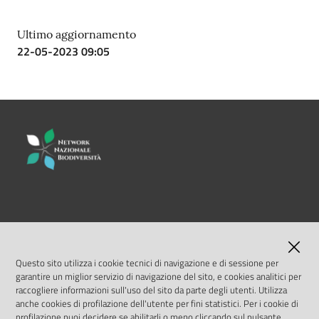
Ultimo aggiornamento
22-05-2023 09:05
LINK UTILI
MASE
Questo sito utilizza i cookie tecnici di navigazione e di sessione per
garantire un miglior servizio di navigazione del sito, e cookies analitici per
ISPRA
raccogliere informazioni sull'uso del sito da parte degli utenti. Utilizza
anche cookies di profilazione dell'utente per fini statistici. Per i cookie di
profilazione puoi decidere se abilitarli o meno cliccando sul pulsante
Geoportale Nazionale