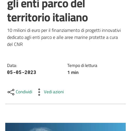
gli enti parco del
e
territorio italiano
risorse
10 milioni di euro per il finanziamento di progetti innovativi 
Citizen
dedicato agli enti parco e alle aree marine protette a cura 
Science
del CNR
Data
:
Tempo di lettura
Progetti
1
min
05-05-2023
Educazione
e
Condividi
Vedi azioni
formazione
ambientale
Eventi