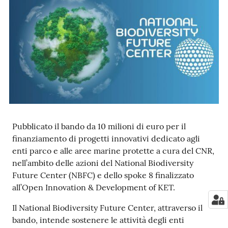
e
notizie
Progetto
PNRR
DigitAP
Monitoraggio
SNB2030
Pubblicato il bando da 10 milioni di euro per il
finanziamento di progetti innovativi dedicato agli
enti parco e alle aree marine protette a cura del CNR,
nell’ambito delle azioni del National Biodiversity
Scrivici
Future Center (NBFC) e dello spoke 8 finalizzato
all’Open Innovation & Development of KET.
Il National Biodiversity Future Center, attraverso il
Seguici
bando, intende sostenere le attività degli enti