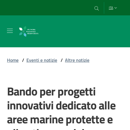
Vai al contenuto
Vai alla navigazione
Vai al footer
ITA
Chi
siamo
Home
/
Eventi e notizie
/
Altre notizie
Esplora
e
Bando per progetti
Salta al contenuto
usa
i
innovativi dedicato alle
dati
aree marine protette e
Strumenti