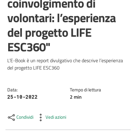
coinvolgimento di
e
volontari: l’esperienza
risorse
del progetto LIFE
Citizen
ESC360"
Science
L’E-Book è un report divulgativo che descrive l’esperienza 
del progetto LIFE ESC360
Progetti
Educazione
Data
:
Tempo di lettura
e
2
min
25-10-2022
formazione
ambientale
Condividi
Vedi azioni
Eventi