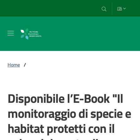
Vai al contenuto
Vai alla navigazione
Vai al footer
ITA
Chi
siamo
Home
/
Esplora
e
Disponibile l’E-Book "Il
Salta al contenuto
usa
i
monitoraggio di specie e
dati
habitat protetti con il
Strumenti