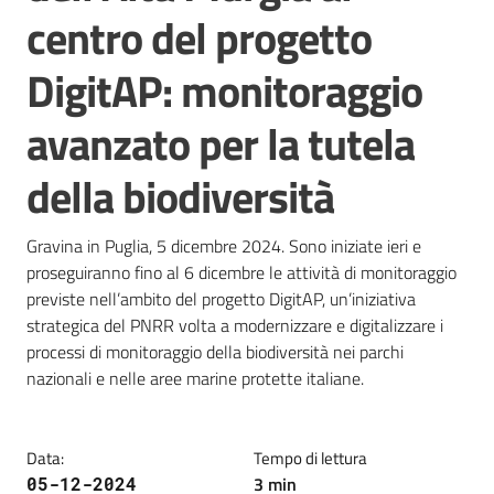
centro del progetto
e
risorse
DigitAP: monitoraggio
avanzato per la tutela
Citizen
Science
della biodiversità
Gravina in Puglia, 5 dicembre 2024. Sono iniziate ieri e 
Progetti
proseguiranno fino al 6 dicembre le attività di monitoraggio 
previste nell’ambito del progetto DigitAP, un’iniziativa 
Educazione
strategica del PNRR volta a modernizzare e digitalizzare i 
e
processi di monitoraggio della biodiversità nei parchi 
formazione
nazionali e nelle aree marine protette italiane.
ambientale
Data
:
Tempo di lettura
Eventi
3
min
05-12-2024