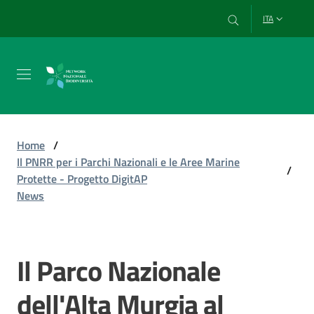
Vai al contenuto
Vai alla navigazione
Vai al footer
ITA
Chi
siamo
Home
/
Il PNRR per i Parchi Nazionali e le Aree Marine
/
Protette - Progetto DigitAP
Esplora
News
e
usa
i
dati
Il Parco Nazionale
Salta al contenuto
dell'Alta Murgia al
Strumenti