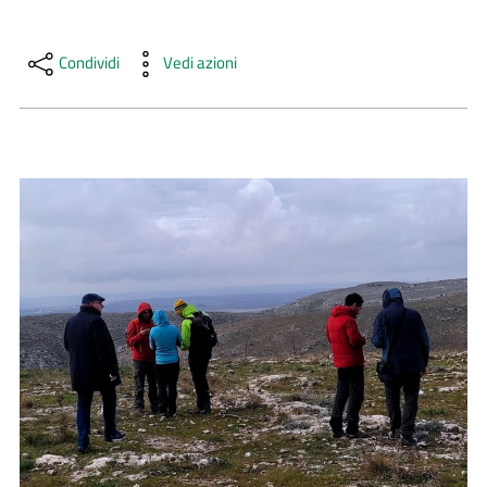
e
notizie
Condividi
Vedi azioni
Progetto
PNRR
DigitAP
Menu selezionato
Monitoraggio
SNB2030
Scrivici
Seguici