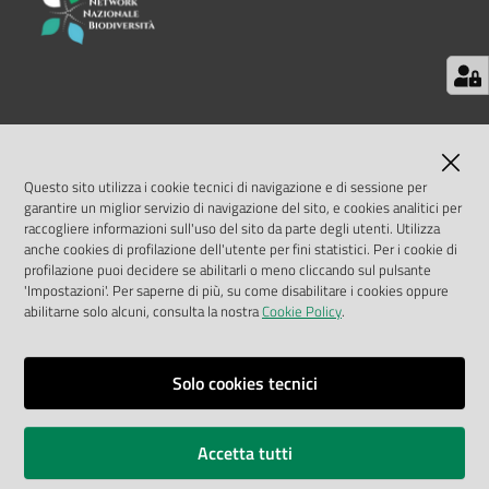
e
risorse
LINK UTILI
Citizen
Science
MASE
Questo sito utilizza i cookie tecnici di navigazione e di sessione per
garantire un miglior servizio di navigazione del sito, e cookies analitici per
ISPRA
raccogliere informazioni sull'uso del sito da parte degli utenti. Utilizza
Progetti
anche cookies di profilazione dell'utente per fini statistici. Per i cookie di
profilazione puoi decidere se abilitarli o meno cliccando sul pulsante
Geoportale Nazionale
'Impostazioni'. Per saperne di più, su come disabilitare i cookies oppure
Educazione
abilitarne solo alcuni, consulta la nostra
Cookie Policy
.
Biocase
e
formazione
Solo cookies tecnici
ambientale
Vai alla pagina
Note legali
Accetta tutti
Privacy policy
Eventi