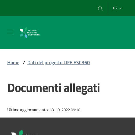
Vai al contenuto
Vai alla navigazione
Vai al footer
ITA
Chi
siamo
Home
/
Dati del progetto LIFE ESC360
Esplora
Documenti allegati
e
usa
i
dati
18-10-2022 09:10
Ultimo aggiornamento
:
Strumenti